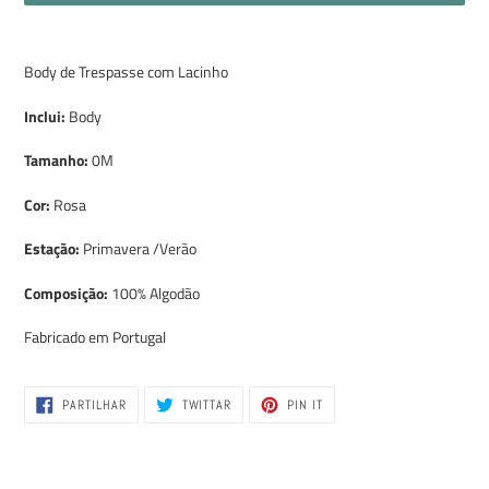
A
adicionar
Body de Trespasse com Lacinho
produto
ao
Inclui:
Body
seu
carrinho
Tamanho:
0M
Cor:
Rosa
Estação:
Primavera /Verão
Composição:
100% Algodão
Fabricado em Portugal
PARTILHE
TWITTAR
ADICIONE
PARTILHAR
TWITTAR
PIN IT
NO
NO
NO
FACEBOOK
TWITTER
PINTEREST