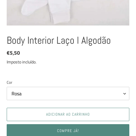
Body Interior Laço l Algodão
Preço
€5,50
normal
Imposto incluído.
Cor
ADICIONAR AO CARRINHO
COMPRE JÁ!