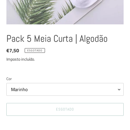
Pack 5 Meia Curta | Algodão
Preço
€7,50
ESGOTADO
normal
Imposto incluído.
Cor
ESGOTADO
A