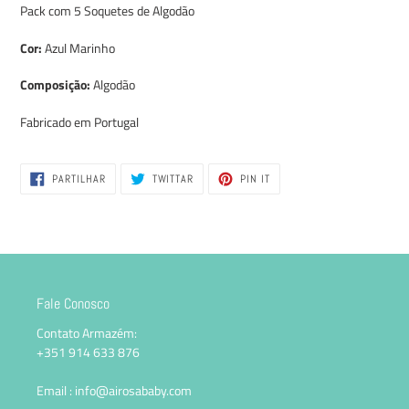
adicionar
Pack com 5 Soquetes de Algodão
produto
ao
Cor:
Azul Marinho
seu
carrinho
Composição:
Algodão
Fabricado em Portugal
PARTILHE
TWITTAR
ADICIONE
PARTILHAR
TWITTAR
PIN IT
NO
NO
NO
FACEBOOK
TWITTER
PINTEREST
Fale Conosco
Contato Armazém:
+351 914 633 876
Email : info@airosababy.com